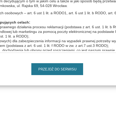
m decydującym o tym w jakim celu a także w jaki sposób będą przetwa
wska, ul. Rajska 69, 54-028 Wrocław.
osobowych – art. 6 ust 1 lit. a RODO1, art. 6 ust 1 lit. b RODO, art. 6 us
© 2019 Thalion by Thalion Polska
pujących celach:
rawnego działania procesu reklamacji (podstawa z art. 6 ust. 1 lit. b
andlowej lub marketingu za pomocą poczty elektronicznej na podstawie
st. 1 lit. a RODO);
owych) dla zabezpieczenia informacji na wypadek prawnej potrzeby wy
m (podstawa z art. 6 ust. 1 lit. f RODO w zw. z art.7.ust.3 RODO);
a, dochodzenia lub obrony przed roszczeniami, co jest naszym prawni
 RODO);
entów i określania jakości naszej obsługi, co jest naszym prawnie uza
przez nas produktów i usług bezpośrednio (marketing bezpośredni, co
PRZEJDŹ DO SERWISU
t. 1 lit. f RODO)
sobowych:
iemy mogli je udostępnić również podmiotom z którymi zawarliśmy um
do powierzenia danych dostawcom rozwiązań technologicznych (dostaw
sługą przewozu towarów i osób, usługi wsparcie logistycznego. Jeśli bę
wiadczenia usług przez podmioty przetwarzające dane, zawsze możesz
m pracownikiem Administratora. Będziemy także mogli udostępnić T
ania ciągłości działań zwłaszcza w przypadku organizowania dodatko