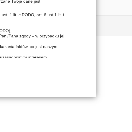
rzane Twoje dane jest:
t. 1 lit. c RODO, art. 6 ust 1 lit. f
 RODO);
 Pani/Pana zgody – w przypadku jej
kazania faktów, co jest naszym
e uzasadnionym interesem
sadnionym interesem (podstawa z
 jest naszym prawnie uzasadnionym
owę powierzenia na gruncie art. 28
cy usług teleinformatycznych),
dziesz chciał uzyskać bardziej
 skontaktować się w tym celu z
woje dane osobowe innym podmiotom
wych imprez, zajęć bądź innego