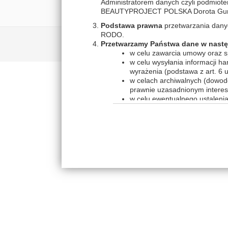
Administratorem danych czyli podmiote
BEAUTYPROJECT POLSKA Dorota Gumko
Podstawa prawna
przetwarzania danych 
RODO.
Przetwarzamy Państwa dane w nastę
w celu zawarcia umowy oraz sp
w celu wysyłania informacji h
wyrażenia (podstawa z art. 6 u
w celach archiwalnych (dowod
prawnie uzasadnionym interese
w celu ewentualnego ustaleni
(podstawa z art. 6 ust. 1 lit. f
w celu badania satysfakcji kli
art. 6 ust. 1 lit. f RODO);
w celu oferowania Pani/Pana 
interesem (podstawa z art. 6 us
Informacja o odbiorcach danych o
Dbamy o poufność Twoich danych. Będz
RODO. W szczególności może tu dojść 
organizacyjnych (firmy zajmujące się ob
szczegółowe informacje nt. zakresów ś
Inspektorem ochrony danych bądź inny
współpracującym z nami w celu zapewni