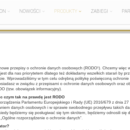
ION
NOWOŚCI
PRODUKTY
ZABIEGI
PA
K
nowe przepisy o ochronie danych osobowych (RODO¹). Chcemy więc wyj
est dla nas priorytetem dlatego też dokładamy wszelkich starań by pr
bie. Wprowadziliśmy w tym celu odrębną politykę poświęconą ochronie 
posiadasz w związku z przepisami o ochronie danych osobowych oraz o
DO (tzw. obowiązek informacyjny).
ęc czym tak na prawdę jest RODO
orządzenia Parlamentu Europejskiego i Rady (UE) 2016/679 z dnia 27 
zaniem danych osobowych i w sprawie swobodnego przepływu takich da
edy będziemy się posługiwać się tym skrótem, będziemy odnosili się 
„Ogólne rozporządzenie o ochronie danych”.
ator?