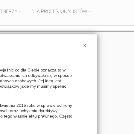
RTNERZY
DLA PROFESJONALISTÓW
X
ontakt
aśnić co dla Ciebie oznacza to w
Rajska 69, 54-028 Wrocław
zetwarzanie ich odbywało się w sposób
71 788 96 94/95, 603 634 468
danych osobowych. Jej ideą jest
bowiązków jakie my musimy spełnić
kontakt@thalion.pl
kwietnia 2016 roku w sprawie ochrony
nych oraz uchylenia dyrektywy
do tego właśnie aktu prawnego. Często