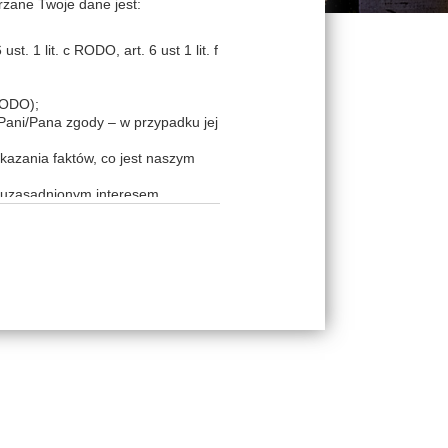
rzane Twoje dane jest:
t. 1 lit. c RODO, art. 6 ust 1 lit. f
 RODO);
 Pani/Pana zgody – w przypadku jej
kazania faktów, co jest naszym
e uzasadnionym interesem
sadnionym interesem (podstawa z
 jest naszym prawnie uzasadnionym
owę powierzenia na gruncie art. 28
cy usług teleinformatycznych),
dziesz chciał uzyskać bardziej
 skontaktować się w tym celu z
woje dane osobowe innym podmiotom
wych imprez, zajęć bądź innego