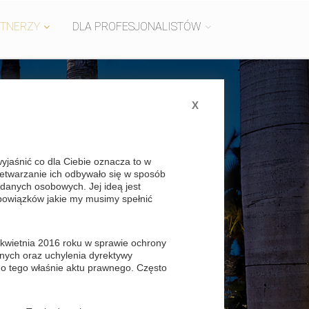
RTNERZY
DLA PROFESJONALISTÓW
X
aśnić co dla Ciebie oznacza to w
AMERYKA
zetwarzanie ich odbywało się w sposób
danych osobowych. Jej ideą jest
bowiązków jakie my musimy spełnić
kwietnia 2016 roku w sprawie ochrony
nych oraz uchylenia dyrektywy
do tego właśnie aktu prawnego. Często