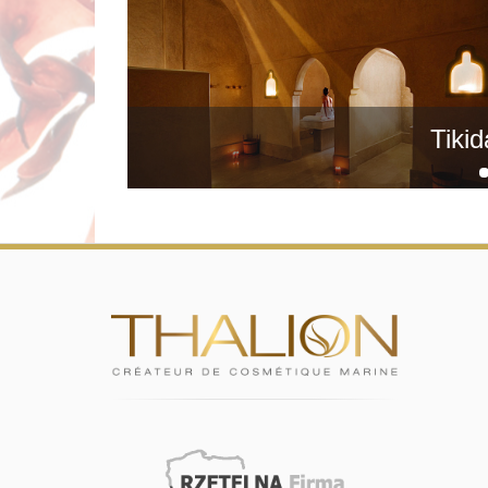
rodzaju usług, których świadczenie ni
elektronicznej. Będziemy także mogli u
prawne, firmy windykacyjne itp., kied
Państwa dane osobowe nie będą prz
Okres retencji czyli jak długo będ
Będziemy przetwarzać Twoje dane nie d
przetwarzać tak długo jak będziemy do 
Tiki
roku kalendarzowego, w którym powst
- jeżeli dane osobowe będą przetwarza
przetwarzać w tym celu przez okres pr
- jeżeli wyrazisz nam zgodę na przetw
wypadkach kiedy o tą zgodę poprosimy
- po zrealizowaniu celu pierwotnego dl
przetwarzane dla celów archiwalnych p
przed roszczeniami kierowanymi wobec
przedawnienia roszczeń określonych w
Przysługują Pani/ Panu następujące
prawo dostępu do treści swoic
prawo do sprostowania (popra
prawo do usunięcia danych - 
abyśmy je usunęli;
prawo do ograniczenia przetw
wyłącznie do ich przechowywa
nieprawidłowe dane na Pani/Pa