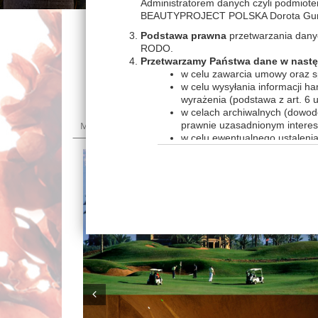
Administratorem danych czyli podmiote
BEAUTYPROJECT POLSKA Dorota Gumko
Podstawa prawna
przetwarzania danych 
RODO.
Przetwarzamy Państwa dane w nastę
AFRYKA
w celu zawarcia umowy oraz sp
w celu wysyłania informacji h
wyrażenia (podstawa z art. 6 u
w celach archiwalnych (dowod
MAROKO
MAURITIUS
prawnie uzasadnionym interese
TUNEZJA
w celu ewentualnego ustaleni
(podstawa z art. 6 ust. 1 lit. f
w celu badania satysfakcji kli
art. 6 ust. 1 lit. f RODO);
w celu oferowania Pani/Pana 
interesem (podstawa z art. 6 us
Informacja o odbiorcach danych o
Dbamy o poufność Twoich danych. Będz
RODO. W szczególności może tu dojść 
organizacyjnych (firmy zajmujące się ob
szczegółowe informacje nt. zakresów ś
Inspektorem ochrony danych bądź inny
Prev
współpracującym z nami w celu zapewni