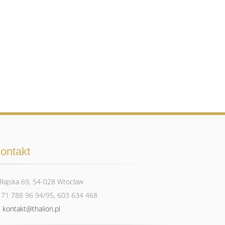
bankom czy serwisom płatności
raz windykacyjnej tj. kancelarie
 podatkowych, będziemy je
 to okres 5 lat liczonych od końca
Tikida Golf Palace
indykacyjnych) będziemy je mogli
hniania wizerunku i w wielu innych
 niezbędne do wykonania umowy), będą
az przez okres niezbędny dla obrony
uwzględnieniem okresów
ontakt
Rajska 69, 54-028 Wrocław
i te dane, może Pani/ Pan zażądać
71 788 96 94/95, 603 634 468
zanie Pani/Pana danych osobowych
kontakt@thalion.pl
ni/Pana zdaniem mamy
żebyśmy je usunęli, bo są