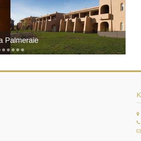
e odbywa się w sposób ciągły ale także podmiotom ubezpieczeniowym, 
dostępnić Twoje dane podmiotom działającym w sferze obsługi prawnej o
y będziemy zmuszeni do dochodzenia swoich roszczeń.
ekazywane do państwa trzeciego.
ziemy przetwarzać Twoje dane osobowe?
łużej niż to konieczne. Na potrzeby rachunkowości oraz ze względów
tego zobligowani przepisem prawa. Na gruncie obecnych przepisów jest
da Palmeraie
ał obowiązek podatkowy
ne przez nas w celu dochodzenia roszczeń (w tym w postępowaniach w
zedawnienia roszczeń zgodnie z przepisami kodeksu cywilnego
arzanie danych osobowych czy to do celów marketingowych, rozpowszec
, wówczas będziemy je przetwarzać do czasu odwołania zgody.
a którego zostały zebrane (np. realizacja umowy) (przetwarzanie jest
rzez okres zgodny z obowiązującymi u nas przepisami archiwalnymi or
 nas, na podstawie powszechnie obowiązujących przepisów prawa, z 
 powszechnie obowiązujących przepisach prawa.
K
 prawa:
h danych osobowych oraz otrzymania ich kopii;
wienia) swoich danych;
jeżeli Pani/Pana zdaniem nie ma podstaw do tego, abyśmy przetwarzal
arzania danych - może Pani/Pan żądać, abyśmy ograniczyli przetwar
nia lub wykonywania uzgodnionych z Panią/Panem działań, jeżeli Pa
na temat lub przetwarzamy je bezpodstawnie; lub nie chce Pani/Pan, 