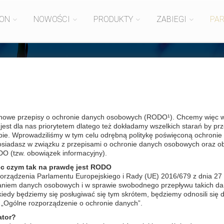
ION
NOWOŚCI
PRODUKTY
ZABIEGI
PA
AFRYKA
nowe przepisy o ochronie danych osobowych (RODO¹). Chcemy więc wyj
est dla nas priorytetem dlatego też dokładamy wszelkich starań by pr
bie. Wprowadziliśmy w tym celu odrębną politykę poświęconą ochronie 
posiadasz w związku z przepisami o ochronie danych osobowych oraz o
DO (tzw. obowiązek informacyjny).
ęc czym tak na prawdę jest RODO
orządzenia Parlamentu Europejskiego i Rady (UE) 2016/679 z dnia 27 
zaniem danych osobowych i w sprawie swobodnego przepływu takich da
edy będziemy się posługiwać się tym skrótem, będziemy odnosili się 
„Ogólne rozporządzenie o ochronie danych”.
ator?