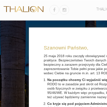
THAL
Szanowni Państwo,
25 maja 2018 roku zaczęły obowiązywać 
POLSKA
praktyce. Bezpieczeństwo Twoich danych j
bezpieczny a zarazem przejrzysty dla Cie
zaprezentowanie Tobie pełni praw jakie 
wobec Ciebie na gruncie m.in. art. 13 RO
Na początku chcemy Ci wyjaśnić wi
RODO to w zasadzie jest skrót od Rozp
osób fizycznych w związku z przetwar
95/46/WE. W każdym więc przypadku, ki
też używać będziemy zamiennie nazwy 
Co kryje się pod pojęciem Administr