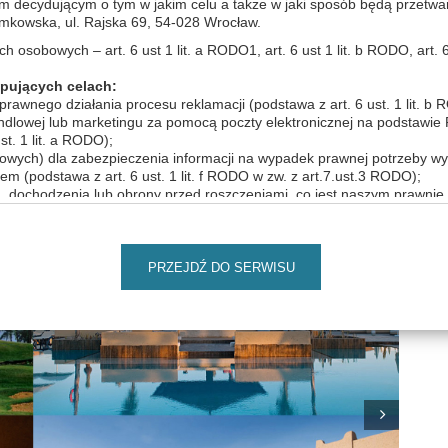
m decydującym o tym w jakim celu a także w jaki sposób będą przetwa
wska, ul. Rajska 69, 54-028 Wrocław.
osobowych – art. 6 ust 1 lit. a RODO1, art. 6 ust 1 lit. b RODO, art. 6 us
pujących celach:
 - PRESTIŻOWE OBIEKTY SPA
rawnego działania procesu reklamacji (podstawa z art. 6 ust. 1 lit. b
andlowej lub marketingu za pomocą poczty elektronicznej na podstawie
st. 1 lit. a RODO);
owych) dla zabezpieczenia informacji na wypadek prawnej potrzeby wy
m (podstawa z art. 6 ust. 1 lit. f RODO w zw. z art.7.ust.3 RODO);
a, dochodzenia lub obrony przed roszczeniami, co jest naszym prawni
 RODO);
entów i określania jakości naszej obsługi, co jest naszym prawnie uza
przez nas produktów i usług bezpośrednio (marketing bezpośredni, co
PRZEJDŹ DO SERWISU
t. 1 lit. f RODO)
sobowych:
iemy mogli je udostępnić również podmiotom z którymi zawarliśmy um
do powierzenia danych dostawcom rozwiązań technologicznych (dostaw
sługą przewozu towarów i osób, usługi wsparcie logistycznego. Jeśli bę
wiadczenia usług przez podmioty przetwarzające dane, zawsze możesz
m pracownikiem Administratora. Będziemy także mogli udostępnić T
Next
ania ciągłości działań zwłaszcza w przypadku organizowania dodatko