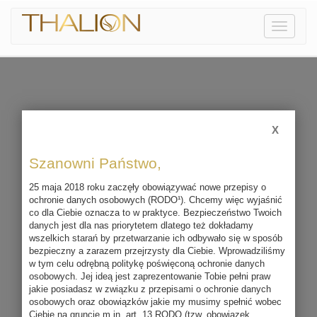
Pokaż
menu
X
Szanowni Państwo,
25 maja 2018 roku zaczęły obowiązywać nowe przepisy o
ochronie danych osobowych (RODO¹). Chcemy więc wyjaśnić
co dla Ciebie oznacza to w praktyce. Bezpieczeństwo Twoich
danych jest dla nas priorytetem dlatego też dokładamy
wszelkich starań by przetwarzanie ich odbywało się w sposób
bezpieczny a zarazem przejrzysty dla Ciebie. Wprowadziliśmy
w tym celu odrębną politykę poświęconą ochronie danych
osobowych. Jej ideą jest zaprezentowanie Tobie pełni praw
jakie posiadasz w związku z przepisami o ochronie danych
osobowych oraz obowiązków jakie my musimy spełnić wobec
Ciebie na gruncie m.in. art. 13 RODO (tzw. obowiązek