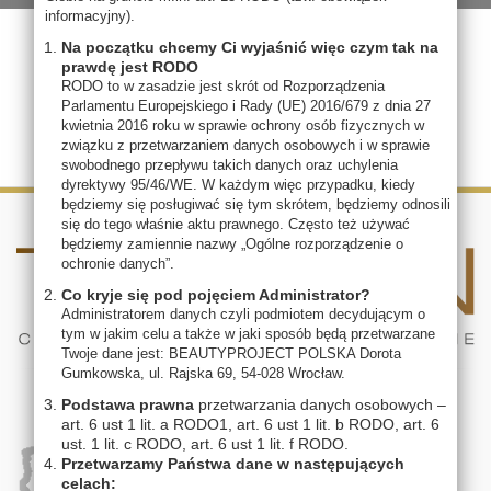
informacyjny).
Na początku chcemy Ci wyjaśnić więc czym tak na
prawdę jest RODO
RODO to w zasadzie jest skrót od Rozporządzenia
Parlamentu Europejskiego i Rady (UE) 2016/679 z dnia 27
kwietnia 2016 roku w sprawie ochrony osób fizycznych w
związku z przetwarzaniem danych osobowych i w sprawie
swobodnego przepływu takich danych oraz uchylenia
dyrektywy 95/46/WE. W każdym więc przypadku, kiedy
będziemy się posługiwać się tym skrótem, będziemy odnosili
się do tego właśnie aktu prawnego. Często też używać
będziemy zamiennie nazwy „Ogólne rozporządzenie o
ochronie danych”.
Co kryje się pod pojęciem Administrator?
Administratorem danych czyli podmiotem decydującym o
tym w jakim celu a także w jaki sposób będą przetwarzane
Twoje dane jest: BEAUTYPROJECT POLSKA Dorota
Gumkowska, ul. Rajska 69, 54-028 Wrocław.
Podstawa prawna
przetwarzania danych osobowych –
art. 6 ust 1 lit. a RODO1, art. 6 ust 1 lit. b RODO, art. 6
ust. 1 lit. c RODO, art. 6 ust 1 lit. f RODO.
Przetwarzamy Państwa dane w następujących
celach: