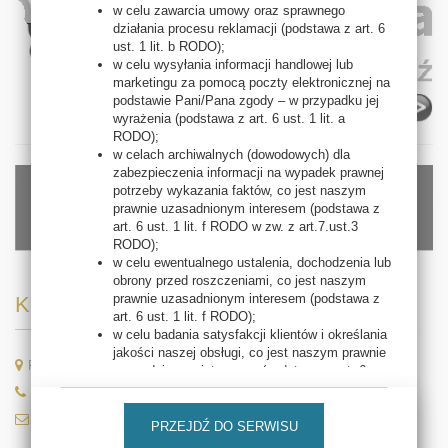
w celu zawarcia umowy oraz sprawnego
działania procesu reklamacji (podstawa z art. 6
ust. 1 lit. b RODO);
w celu wysyłania informacji handlowej lub
marketingu za pomocą poczty elektronicznej na
podstawie Pani/Pana zgody – w przypadku jej
wyrażenia (podstawa z art. 6 ust. 1 lit. a
RODO);
w celach archiwalnych (dowodowych) dla
zabezpieczenia informacji na wypadek prawnej
potrzeby wykazania faktów, co jest naszym
prawnie uzasadnionym interesem (podstawa z
art. 6 ust. 1 lit. f RODO w zw. z art.7.ust.3
RODO);
w celu ewentualnego ustalenia, dochodzenia lub
obrony przed roszczeniami, co jest naszym
prawnie uzasadnionym interesem (podstawa z
Kontakt
art. 6 ust. 1 lit. f RODO);
w celu badania satysfakcji klientów i określania
jakości naszej obsługi, co jest naszym prawnie
Rajska 69, 54-028 Wrocław
uzasadnionym interesem (podstawa z art. 6
ust. 1 lit. f RODO);
71 788 96 94/95, 603 634 468
w celu oferowania Pani/Pana przez nas
kontakt@thalion.pl
produktów i usług bezpośrednio (marketing
PRZEJDŹ DO SERWISU
bezpośredni, co jest naszym prawnie