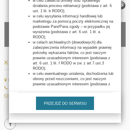
w celu zawarcia umowy oraz sprawnego
działania procesu reklamacji (podstawa z art. 6
ust. 1 lit. b RODO);
w celu wysyłania informacji handlowej lub
marketingu za pomocą poczty elektronicznej na
podstawie Pani/Pana zgody – w przypadku jej
wyrażenia (podstawa z art. 6 ust. 1 lit. a
RODO);
w celach archiwalnych (dowodowych) dla
zabezpieczenia informacji na wypadek prawnej
potrzeby wykazania faktów, co jest naszym
prawnie uzasadnionym interesem (podstawa z
Kontakt
art. 6 ust. 1 lit. f RODO w zw. z art.7.ust.3
RODO);
w celu ewentualnego ustalenia, dochodzenia lub
obrony przed roszczeniami, co jest naszym
Rajska 69, 54-028 Wrocław
prawnie uzasadnionym interesem (podstawa z
71 788 96 94/95, 603 634 468
art. 6 ust. 1 lit. f RODO);
w celu badania satysfakcji klientów i określania
kontakt@thalion.pl
jakości naszej obsługi, co jest naszym prawnie
PRZEJDŹ DO SERWISU
uzasadnionym interesem (podstawa z art. 6
ust. 1 lit. f RODO);
w celu oferowania Pani/Pana przez nas
produktów i usług bezpośrednio (marketing
bezpośredni, co jest naszym prawnie