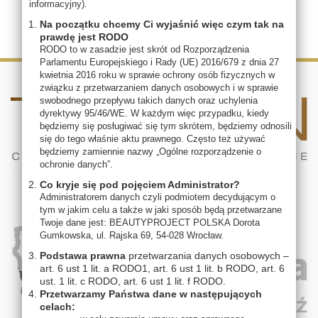
informacyjny).
Na początku chcemy Ci wyjaśnić więc czym tak na
prawdę jest RODO
RODO to w zasadzie jest skrót od Rozporządzenia
Parlamentu Europejskiego i Rady (UE) 2016/679 z dnia 27
kwietnia 2016 roku w sprawie ochrony osób fizycznych w
związku z przetwarzaniem danych osobowych i w sprawie
swobodnego przepływu takich danych oraz uchylenia
dyrektywy 95/46/WE. W każdym więc przypadku, kiedy
będziemy się posługiwać się tym skrótem, będziemy odnosili
się do tego właśnie aktu prawnego. Często też używać
będziemy zamiennie nazwy „Ogólne rozporządzenie o
ochronie danych”.
Co kryje się pod pojęciem Administrator?
Administratorem danych czyli podmiotem decydującym o
tym w jakim celu a także w jaki sposób będą przetwarzane
Twoje dane jest: BEAUTYPROJECT POLSKA Dorota
Gumkowska, ul. Rajska 69, 54-028 Wrocław.
Podstawa prawna
przetwarzania danych osobowych –
art. 6 ust 1 lit. a RODO1, art. 6 ust 1 lit. b RODO, art. 6
ust. 1 lit. c RODO, art. 6 ust 1 lit. f RODO.
Przetwarzamy Państwa dane w następujących
celach: