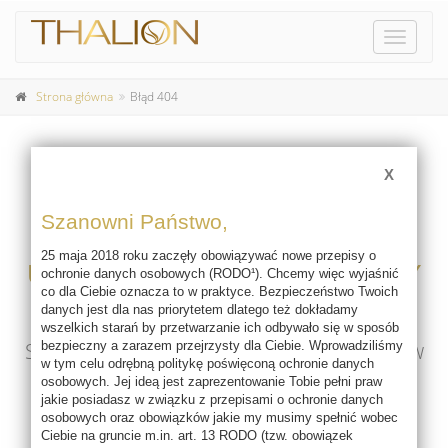
Pokaż
menu
Strona główna
Błąd 404
X
404
Szanowni Państwo,
25 maja 2018 roku zaczęły obowiązywać nowe przepisy o
UPS! NIE MA TAKIEJ STRONY
ochronie danych osobowych (RODO¹). Chcemy więc wyjaśnić
co dla Ciebie oznacza to w praktyce. Bezpieczeństwo Twoich
danych jest dla nas priorytetem dlatego też dokładamy
Żądany adres nie istnieje ma serwerze.
wszelkich starań by przetwarzanie ich odbywało się w sposób
Sprawdź poprawność adresu wpisanego w
bezpieczny a zarazem przejrzysty dla Ciebie. Wprowadziliśmy
w tym celu odrębną politykę poświęconą ochronie danych
pasku adresowym przeglądarki..
osobowych. Jej ideą jest zaprezentowanie Tobie pełni praw
jakie posiadasz w związku z przepisami o ochronie danych
osobowych oraz obowiązków jakie my musimy spełnić wobec
Ciebie na gruncie m.in. art. 13 RODO (tzw. obowiązek
Powrót do strony głównej